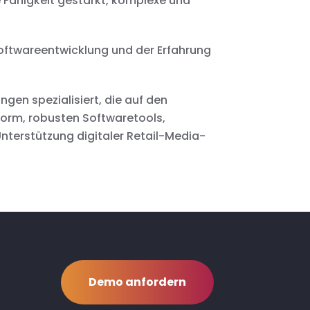
 Fähigkeit gestärkt, komplexe und
 Softwareentwicklung und der Erfahrung
gen spezialisiert, die auf den
orm, robusten Softwaretools,
Unterstützung digitaler Retail-Media-
Demo anfordern