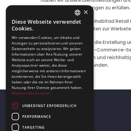
haben wir unsere Dienstleistungen un
spezifische Anforderungen zu erfüllen.
×
Das Kernprodukt, die Inhabitad Retail
Diese Webseite verwendet
ENGLISH
Cookies.
aus zahlreichen Projekten zur Werbe
GERMAN
Wir verwenden Cookies, um Inhalte und
Inhabitad hat sich auf die Erstellung
Anzeigen zu personalisieren und unseren
Datenverkehr zu analysieren. Wir geben
Einzelhandel und den E-Commerce-Sek
Informationen über Ihre Nutzung unserer
fundiertem Fachwissen und reichhaltige
Website auch an unsere Werbe- und
Lösungen für unsere Kunden.
Analysepartner weiter, die diese
möglicherweise mit anderen Informationen
kombinieren, die Sie ihnen bereitgestellt
haben oder die sie im Rahmen Ihrer
Nutzung ihrer Dienste gesammelt haben.
Weitere Informationen
UNBEDINGT ERFORDERLICH
PERFORMANCE
TARGETING