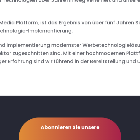
d Technologien über Jahre hinweg verfeinert und unsere
 Media Platform, ist das Ergebnis von über fünf Jahren
technologie-Implementierung.
 und Implementierung modernster Werbetechnologielösun
tor zugeschnitten sind. Mit einer hochmodernen Plattf
r Erfahrung sind wir führend in der Bereitstellung und 
Abonnieren Sie unsere